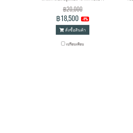
320 cm พับเป็น 2 ท่อนๆละ 160 cm สะดวก
฿20,000
ต่อการขนส่ง ใช้ได้ทั้ง indoor และ outdoor
฿18,500
-8%
ราคาประหยัด สั่งผลิต ตามขนาดที่ต้องการ
ได้ option จอ silver 3D
สั่งซื้อสินค้า
เปรียบเทียบ