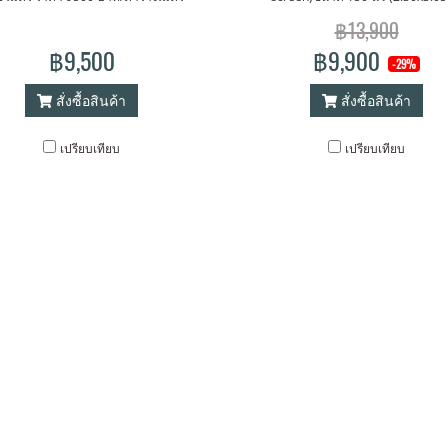
format 4:3 พร้อม รีโมทไร้สาย OEM
฿13,900
ฐาน ยุโรป อเมริกา ฟรี ! จัดส่งทั่วป
฿9,500
฿9,900
-29%
สั่งซื้อสินค้า
สั่งซื้อสินค้า
เปรียบเทียบ
เปรียบเทียบ