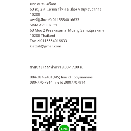
ค่าเช่า call บาท/วัน ขนาด 200
บจก.สยามเอวีเอส
นิ้ว(3.20x4.20 เมตร) ไม่มีรอยต่อ โครงพับ
63 หมู่ 2 ต แพรกษาใหม่ อ เมือง จ สมุทรปราการ
10280
ค่าเช่า call บาท/วัน ขนาด 300
เลขที่ผู้เสียภาษี 0115554016633
นิ้ว(4.50x6.00 เมตร) มีรอยต่อ โครงพับ ค่า
SIAM AVS Co.,ltd.
63 Moo 2 Preakasamai Muang Samutprakarn
เช่า call บาท/วัน ขนาด 300 นิ้ว(4.50x6.00
10280 Thailand
เมตร) ไม่มีรอยต่อ โครงพับ ค่า
Tax id 0115554016633
เช่า call บาท/วัน ขนาด 400 นิ้ว(6.40x8.40
kiattub@gmail.com
เมตร) ต้องใช้ร่วมกับ Truss หรือนั่งร้าน ค่า
เช่า call บาท/วัน หมายเหตุ ยังไม่รวมค่า
ฝ่ายขาย เวลาทำการ 8.00-17.00 น.
ขนส่งและติดตั้ง ผลงานบางส่วน
084-387-2401(AIS) line id : boysiamavs
080-770-7914 line id :0807707914