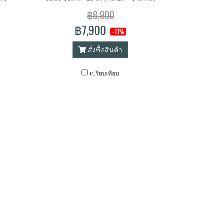
 มาตรา
4:3 พร้อม รีโมทไร้สาย OEM มาตราฐาน
฿8,900
ระเทศ
ยุโรป อเมริกา ฟรี ! จัดส่งทั่วประเทศ
฿7,900
-11%
สั่งซื้อสินค้า
เปรียบเทียบ