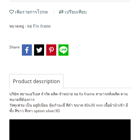
เพิ่มรายการโปรด
เปรียบเทียบ
หมวดหมู่ :
จอ Fix frame
Share
Product description
บริษัท สยามเอวีเอส จำกัด ผลิต-จำหน่าย จอ fix frame สามารถสั่งผลิต ตาม
ขนาดที่ต้องการ
วัสดุเฟรม เป็น อลูมิเนียม หุ้มกำมะยี่ สีดำ ขนาด 80x30 mm เนื้อผ้านำเข้า มี
ทั้ง สีขาว สีเทา option silver3D