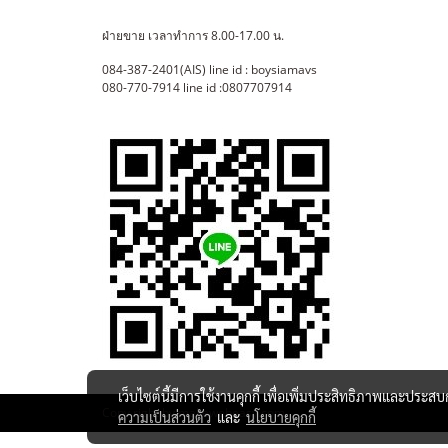
ฝ่ายขาย เวลาทำการ 8.00-17.00 น.
084-387-2401(AIS) line id : boysiamavs
080-770-7914 line id :0807707914
เว็บไซต์นี้มีการใช้งานคุกกี้ เพื่อเพิ่มประสิทธิภาพและประส
Copy right by makewebeasy.com
ความเป็นส่วนตัว
และ
นโยบายคุกกี้