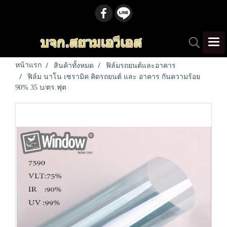
หน้าแรก
สินค้าทั้งหมด
ฟิล์มรถยนต์และอาคาร
ฟิล์ม นาโน เซรามิค คิดรถยนต์ และ อาคาร กันความร้อย
90% 35 บ/ตร.ฟุต