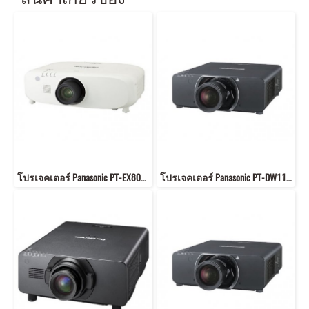
โปรเจคเตอร์ Panasonic PT-EX800T 8500 lumen Resolution: 1024 x 768 (XGA) contrast 5000:1
โปรเจคเตอร์ Panasonic PT-DW11K 11,000 lumens；Contrast ratio: 10000:1 Resolution: 1366 x 768 (WXGA)