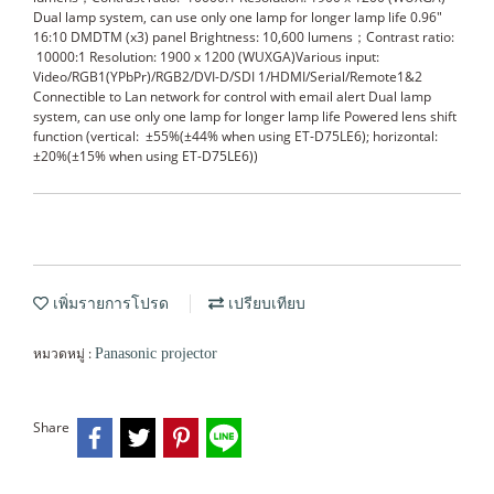
Dual lamp system, can use only one lamp for longer lamp life 0.96"
16:10 DMDTM (x3) panel Brightness: 10,600 lumens；Contrast ratio:
10000:1 Resolution: 1900 x 1200 (WUXGA)Various input:
Video/RGB1(YPbPr)/RGB2/DVI-D/SDI 1/HDMI/Serial/Remote1&2
Connectible to Lan network for control with email alert Dual lamp
system, can use only one lamp for longer lamp life Powered lens shift
function (vertical: ±55%(±44% when using ET-D75LE6); horizontal:
±20%(±15% when using ET-D75LE6))
เพิ่มรายการโปรด
เปรียบเทียบ
หมวดหมู่ :
Panasonic projector
Share