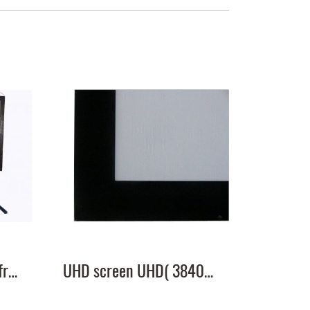
จอโปรเจคเตอร์ Fix frame 100 นิ้ว ขนาด (1.25x2.21m) 16:9 พร้อมขา สูง 80 cm#2
UHD screen UHD( 3840×2160) Make to order