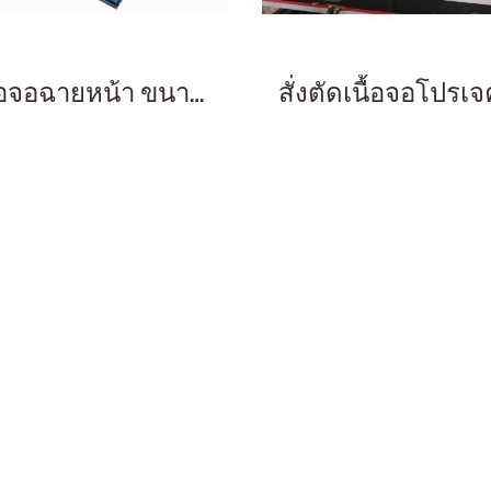
เนื้อจอฉายหน้า ขนาด 150 นิ้ว ตอกตาไก่ สีดำ