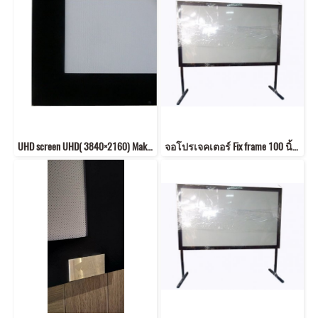
UHD screen UHD( 3840×2160) Make to order
จอโปรเจคเตอร์ Fix frame 100 นิ้ว ขนาด (1.25x2.21m) 16:9 พร้อมขา สูง 80 cm#2