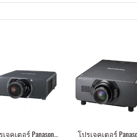
โปรเจคเตอร์ Panasonic PT-DW11K 11,000 lumens；Contrast ratio: 10000:1 Resolution: 1366 x 768 (WXGA)