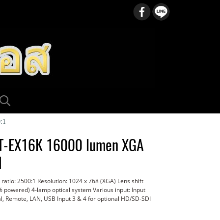
:1
T-EX16K 16000 lumen XGA
1
ratio: 2500:1 Resolution: 1024 x 768 (XGA) Lens shift
% powered) 4-lamp optical system Various input: Input
l, Remote, LAN, USB Input 3 & 4 for optional HD/SD-SDI