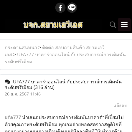
กระดานสนทนา
>
ติดต่อ สอบถามสินค้า สยามเอวี
เอส
>
UFA777 บาคาร่าออนไลน์ กับประสบการณ์การเดิมพัน
ระดับพรีเมียม
UFA777 บาคาร่าออนไลน์ กับประสบการณ์การเดิมพัน
ระดับพรีเมียม
(316 อ่าน)
26 ธ.ค. 2567 11:46
แจ้งลบ
ufa777
นำเสนอประสบการณ์การเดิมพันบาคาร่าที่เปี่ยมไป
ด้วยคุณภาพระดับพรีเมียม ทุกเกมถ่ายทอดสดจากสตูดิโอที่
ตกแต่งอย่างหรูหรา พร้อมดีลเลอร์มืออาชีพที่ให้บริการด้วย