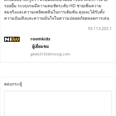
รอยยิ้ม ระบบเกมมีความคมชัดระดับ HD ช่วยเพิ่มความ
สมจริงและความเพลิดเพลินในการเดิมพัน คุณจะได้รับทั้ง
ความบันเทิงและความมั่นใจในความปลอดภัยตลอดการเล่น
93.113.202.1
roomkids
ผู้เยี่ยมชม
gkw63105@msssg.com
ตอบกระทู้