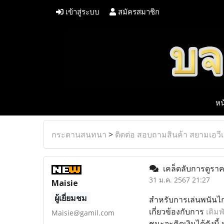
เข้าสู่ระบบ
สมัครสมาชิก
หน
กระดานสนทนา
>
ติดต่อ สอบถามสินค้า สยามเอวี
เคล็ดลับการดูรา
31 ม.ค. 2567 21:27
Maisie
ผู้เยี่ยมชม
สำหรับการเล่นพนันไก่
เกี่ยวข้องกับการ
เดิม
Maisie@gamil.com
ชนะจะคิดเงินได้ดังนี