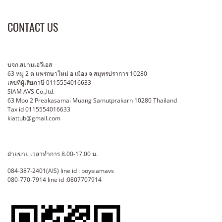
CONTACT US
บจก.สยามเอวีเอส
63 หมู่ 2 ต แพรกษาใหม่ อ เมือง จ สมุทรปราการ 10280
เลขที่ผู้เสียภาษี 0115554016633
SIAM AVS Co.,ltd.
63 Moo 2 Preakasamai Muang Samutprakarn 10280 Thailand
Tax id 0115554016633
kiattub@gmail.com
ฝ่ายขาย เวลาทำการ 8.00-17.00 น.
084-387-2401(AIS) line id : boysiamavs
080-770-7914 line id :0807707914