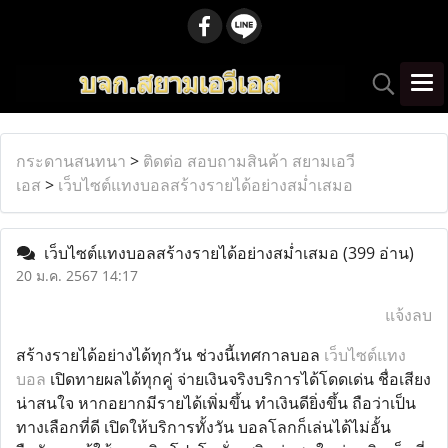
กระดานสนทนา
>
ติดต่อ สอบถามสินค้า สยามเอวี
เอส
>
เว็บไซต์แทงบอลสร้างรายได้อย่างสม่ำเสมอ
เว็บไซต์แทงบอลสร้างรายได้อย่างสม่ำเสมอ
(399 อ่าน)
20 ม.ค. 2567 14:17
แจ้งลบ
สร้างรายได้อย่างได้ทุกวัน ช่วงนี้เทศกาลบอล
เว็บไซต์แทง
บอล
เปิดทายผลได้ทุกคู่ จ่ายเงินจริงบริการได้โดดเด่น ชื่อเสียง
น่าสนใจ หากอยากมีรายได้เพิ่มขึ้น ทำเงินดียิ่งขึ้น ถือว่าเป็น
ทางเลือกที่ดี เปิดให้บริการทั้งวัน บอลโลกก็เล่นได้ไม่อั้น