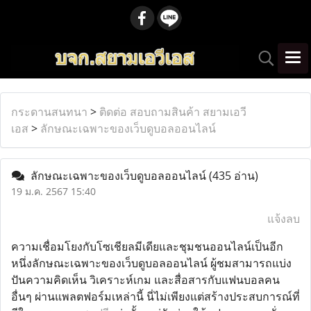
กระดานสนทนา
>
ติดต่อ สอบถามสินค้า สยามเอวี
เอส
>
ลักษณะเฉพาะของเว็บดูบอลออนไลน์
ลักษณะเฉพาะของเว็บดูบอลออนไลน์
(435 อ่าน)
19 ม.ค. 2567 15:40
แจ้งลบ
ความเชื่อมโยงกับโซเชียลมีเดียและชุมชนออนไลน์เป็นอีก
หนึ่งลักษณะเฉพาะของเว็บดูบอลออนไลน์ ผู้ชมสามารถแบ่ง
ปันความคิดเห็น วิเคราะห์เกม และสื่อสารกับแฟนบอลคน
อื่นๆ ผ่านแพลตฟอร์มเหล่านี้ นี่ไม่เพียงแต่สร้างประสบการณ์ที่