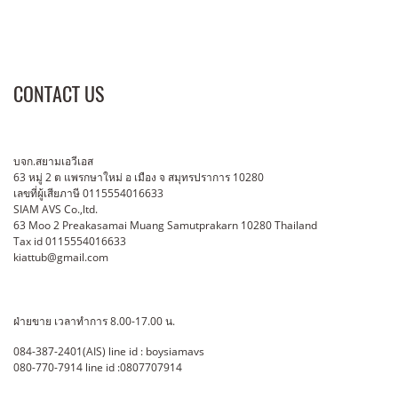
ANSI Lumens + ขนาด 150
นิ้ว (2.40x3.20 เมตร) ค่า
เช่า call บาท /วัน ขนาด 6000
ANSI Lumens + ขนาด 200
CONTACT US
นิ้ว(3.20x4.20 เมตร) ค่าเช่า
call บาท/วัน อัตราค่าเช่าจอ
โปรเจคเตอร์ มีทั้งฉายหน้า และ
บจก.สยามเอวีเอส
ฉายหลัง (จอแบบพับได้เนื้อจอ
63 หมู่ 2 ต แพรกษาใหม่ อ เมือง จ สมุทรปราการ 10280
นำเข้าจากต่างประเทศ) ขนาด
เลขที่ผู้เสียภาษี 0115554016633
SIAM AVS Co.,ltd.
120 นิ้ว (1.8x2.40 เมตร)ไม่มี
63 Moo 2 Preakasamai Muang Samutprakarn 10280 Thailand
รอยต่อ โครงพับ ค่า
Tax id 0115554016633
เช่า call บาท/วัน ขนาด 150
kiattub@gmail.com
นิ้ว (2.40x3.20 เมตร) ไม่มีรอย
ต่อ โครงพับ ค่าเช่า call บาท/
ฝ่ายขาย เวลาทำการ 8.00-17.00 น.
วัน ขนาด 200 นิ้ว(3.20x4.20
เมตร) ไม่มีรอยต่อ โครงพับ ค่า
084-387-2401(AIS) line id : boysiamavs
เช่า call บาท/วัน ขนาด 300
080-770-7914 line id :0807707914
นิ้ว(4.50x6.00 เมตร) มีรอยต่อ