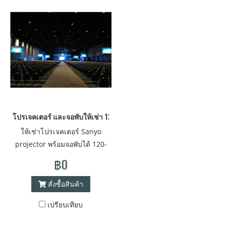
โปรเจคเตอร์ และจอพับให้เช่า 120-400 นิ้ว ฉายหน้า และ ฉายหลัง
ให้เช่าโปรเจคเตอร์ Sanyo
projector พร้อมจอพับได้ 120-
400 นิ้ว มีทั้ง ฉายหน้า หลัง
฿0
format 16:9 หรือ 4:3 หรือ ตาม
ขนาดลูกค้าต้องการ ขนาด
สั่งซื้อสินค้า
2200 ANSI Lumens + ขนาด
เปรียบเทียบ
120 นิ้ว (1.8x2.40 เมตร) ค่า
เช่า call บาท /วัน ขนาด 4500