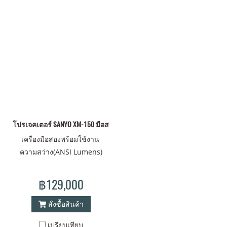
โปรเจคเตอร์ SANYO XM-150 มือสอง ใช้ 80 ชม. 6000 lumen XGA
เครื่องมือสองพร้อมใช้งาน
ความสว่าง(ANSI Lumens)
6000 ความละเอียด(พิกเซล)
1024x768(XGA) ค่า Contrast
฿129,000
เท่ากับ 1000 ขนาดภาพ(นิ้ว)
40-300 ขนาดเครื่อง(มม.)
สั่งซื้อสินค้า
H/W/D:190x490x430 น้ำหนัก
เปรียบเทียบ